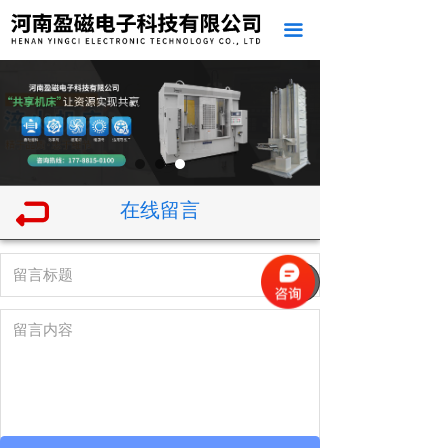
끀
在线留言
녠