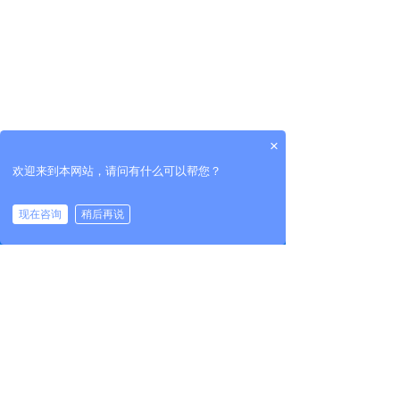
×
欢迎来到本网站，请问有什么可以帮您？
现在咨询
稍后再说
낀
뀵
끅
뀳
首页
产品
电话
联系