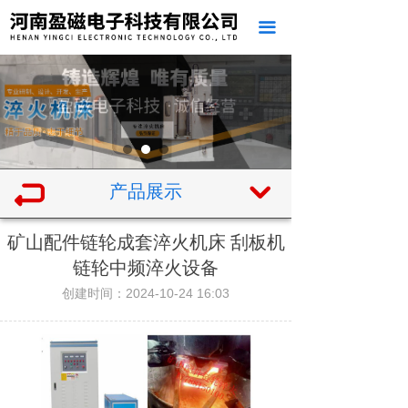
끀
产品展示
낔
矿山配件链轮成套淬火机床 刮板机
链轮中频淬火设备
创建时间：
2024-10-24
16:03