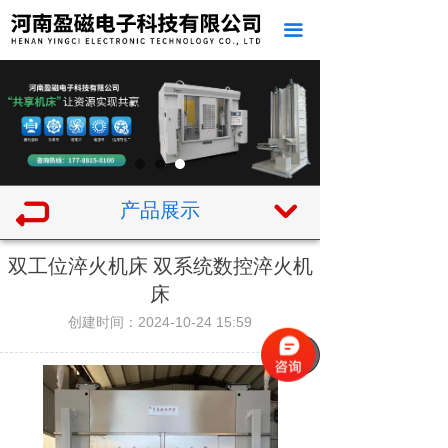
끀
产品展示
낔
双工位淬火机床 双系统数控淬火机
床
创建时间：
2024-10-24
15:59
녠