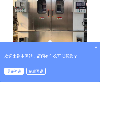
×
欢迎来到本网站，请问有什么可以帮您？
现在咨询
稍后再说
낀
뀵
끅
뀳
首页
产品
电话
联系
前一个：
双工位淬火机床
ꄴ
后一个：
无
ꄲ
版权所有：
河南盈磁电子科技有限公司